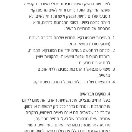
לצד חיות המשק השונות ובינות גידולי השדה. הקפיצה
שעשו המזיקים הווטרינריים והחקלאיים מהפונדקאי
הטבעי שלהם לחיות המשק ולשדות החקלאיים, לא
הייתה כרוכה בשינוי דפוסי התנהגות גדולים, והיא
מבוססת על הגורמים הבאים:
הצפיפות שהפונדקאי החדש שלהם גדל בה בשדות
(מונוקלטורה) ובמשק החי.
יכולתם להתפשט בעולם יחד עם הפונדקאי המבוית,
ובעזרת מטוסים אוניות ומשאיות– למקומות שאין
להם אויבים טבעיים.
מיצוי פוטנציאל ההתרבות בסביבה ללא אויבים
טבעיים,
הימצאותו של מזון בלתי מוגבל המרוכז בשטח קטן.
4.
מזיקים תברואיים
בעלי החיים מנצלים את תשתיות האדם ואת מזונו לקיום
או להתרבות , וגורמים בדרך כלל נזק לתשתית או למזון,
עד כדי כך שלעתים הם אינם ראויים לשימוש, במקרים
אחרים, עצם נוכחותם של בעלי החיים מפריעה,
מרתיעה או פוגעת בגופו של האדם. בעל חיים העומד
באחד הקריטריונים הללו או בכולם נחשב למזיק תברואי.