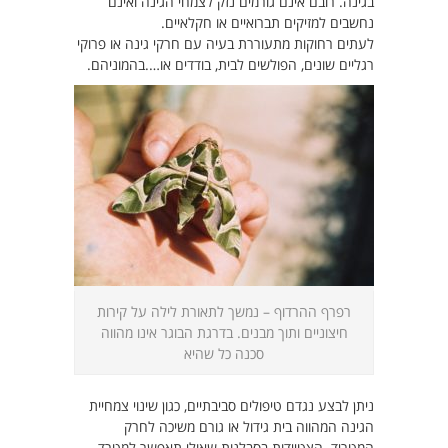
בגינה. רובם אינם גורמים נזק לצמחי הגינה ואינם
נחשבים למזיקים תברואיים או חקלאיים.
לעתים רחוקות מתעוררת בעיה עם חרקי גינה או פרוקי
רגליים שונים, הפולשים לבית, בודדים או….בהמוניהם.
רפרף ההרדוף – נמשך לתאורת לילה על קירות
חיצוניים ותוך מבנים. בדרגת הבוגר אינו מהווה
סכנה כל שהיא
ניתן לבצע נגדם טיפולים סביבתיים, כגון שינוי צמחיית
הגינה המהווה בית גידול או גורם משיכה לחרק
המטריד. הצטיידות בסבלנות שאולי תאפשר למטרד