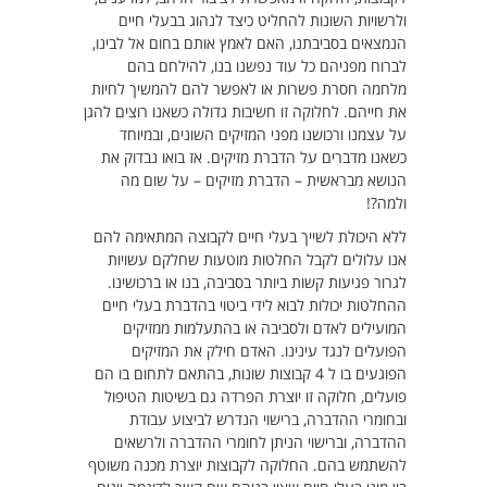
ולרשויות השונות להחליט כיצד לנהוג בבעלי חיים
הנמצאים בסביבתנו, האם לאמץ אותם בחום אל לבינו,
לברוח מפניהם כל עוד נפשנו בנו, להילחם בהם
מלחמה חסרת פשרות או לאפשר להם להמשיך לחיות
את חייהם. לחלוקה זו חשיבות גדולה כשאנו רוצים להגן
על עצמנו ורכושנו מפני המזיקים השונים, ובמיוחד
כשאנו מדברים על הדברת מזיקים. אז בואו נבדוק את
הנושא מבראשית – הדברת מזיקים – על שום מה
ולמה?!
ללא היכולת לשייך בעלי חיים לקבוצה המתאימה להם
אנו עלולים לקבל החלטות מוטעות שחלקם עשויות
לגרור פגיעות קשות ביותר בסביבה, בנו או ברכושינו.
ההחלטות יכולות לבוא לידי ביטוי בהדברת בעלי חיים
המועילים לאדם ולסביבה או בהתעלמות ממזיקים
הפועלים לנגד עינינו. האדם חילק את המזיקים
הפוגעים בו ל 4 קבוצות שונות, בהתאם לתחום בו הם
פועלים, חלוקה זו יוצרת הפרדה גם בשיטות הטיפול
ובחומרי ההדברה, ברישוי הנדרש לביצוע עבודת
ההדברה, וברישוי הניתן לחומרי ההדברה ולרשאים
להשתמש בהם. החלוקה לקבוצות יוצרת מכנה משוטף