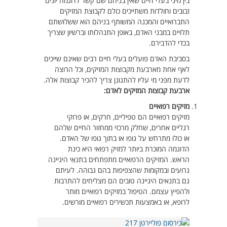
בין מיני בעלי חיים שאין בניהם שם קשר לדוגמה יונים
זבובים וחולדות משתייכים כולם לקבוצת המזיקים
התברואיים והמכנה המשותף בניהם הוא ששלושתם
תלויים במבני האדם, באופן התנהלותו וברשיון שצריך
בכדי להדבירם.
בסביבת האדם פועלים בעלי חיים רבים שאינם שייכים
לאף אחת מארבעת מקבוצות המזיקים, וכל הרוצה
לדעת מפני מי עליו להתגונן צריך להכיר קבוצות אלה.
ארבעת קבוצות המזיקים לאדם:
מזיקים רפואיים
מזיקים רפואיים הם טפיליים, חרקים, או פרוקי
רגליים אחרים, שחלק מרכזי ממחזור החיים שלהם
או כולו מתרחש על גופו או בתוך גופו של האדם.
הדוגמה המוכרת ביותר למזיק רפואי היא כינת
הראש. המזיקים הרפואיים מתפתחים בתנאֵי היגיינה
גרועים ובמקומות שהצפיפות בהם גבוהה. לעיתם
גם בתנאים היגיינה טובים הם מצליחים להתרבות
ולהפיץ עצמם. הטיפול במזיקים רפואיים מותר
לרופא, או באמצעות תכשירים רפואיים מורשים.