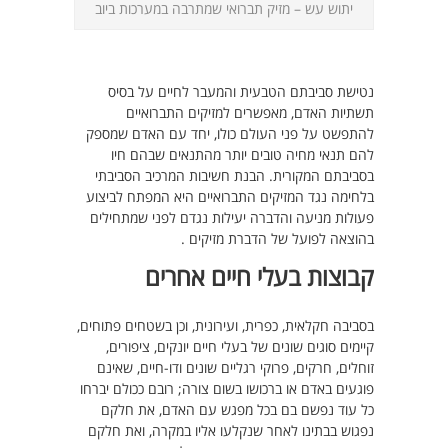
יתוש עש – מזיק תברואי שמתרבה במערכות ביוב
נטישת סביבתם הטבעית והמעבר לחיים על בסיס
תשתיות האדם, מאפשרים למזיקים התברואיים
להתפשט על פני העולם כולו, יחד עם האדם שמספק
להם תנאי מחיה טובים יותר מהתנאים שבהם חיו
בסביבתם המקורית. הבנת חשיבות המרכיב הסביבתי
בלחימה נגד המזיקים התברואיים היא המפתח לביצוע
פעולות מניעה והדברה יעילות נגדם לפני שמתחילים
בהוצאה לפועל של הדברת מזיקים .
קבוצות בעלי חיים אחרים
בסביבה חקלאית, כפרית, ועירונית, וכן בשטחים פתוחים,
קיימים סוגים שונים של בעלי חיים יונקים, ציפורים,
זוחלים, חרקים, פרוקי רגליים שונים ודו-חיים, שאינם
פוגעים באדם או ברכושו בשום צורה; רובם ככולם יברחו
כל עוד נפשם בם בכל מפגש עם האדם, את חלקם
נפגוש בבתינו לאחר שנקלעו אליו במקרה, ואת חלקם