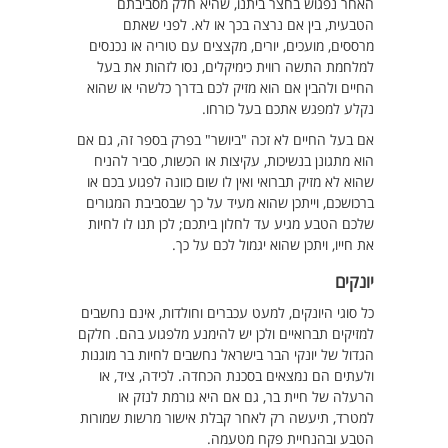
האחר נפגוש בחצר ביתנו, שהיא חלק מסביבתם
הטבעית, בין אם נרצה בכך או לא. לפני שאתם
מרססים, מועכים, יורים, מקצצים עם טוריה או נכנסים
למלחמת התשה רווית כימיקלים, נסו לזהות את בעל
החיים ולהבין אם הוא מזיק לכם בדרך כלשהי או שהוא
נקלע למפגש אתכם בעל כורחו.
אם בעל החיים לא זכה "ביושר" בפרק בספר זה, גם אם
הוא מתגונן בנשיכות, עקיצות או הכשות, סביר להניח
שהוא לא מזיק תברואי ואין לו שום כוונה לפגוע בכם או
ברכושכם, וייתכן שהוא מעיד על כך שבסביבת המגורים
שלכם הטבע מגיע עד לחלון ביתכם; לכן תנו לו לחיות
את חייו, ויתכן שהוא יגמול לכם על כך.
יונקים
כל סוגי היונקים, למעט עכברים וחולדות, אינם נחשבים
למזיקים תברואיים ולכן יש להימנע מלפגוע בהם. חלקם
הגדול של יונקי הבר בישראל נחשבים לחיות בר מוגנות
ולעתים הם נמצאים בסכנת הכחדה. לכידה, ציד, או
הרעלה של חיית בר, גם אם היא גורמת לנזק או
למטרד, תיעשה רק לאחר קבלת אישור מרשות שמורות
הטבע ובהנחיית פקח מטעמה.