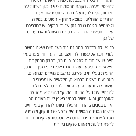
להיפסק מעצמו. הקמת מחסומים פיזיים כגון רשתות על
חלונות, ספי דלת, תעלות מים שיחסמו את מעבר
החרקים הזוחלים, וכמוצא אחרון – ריסוסים. במידה
ולצמחיית הגינה נגרם נזק על ידי חרקים יש להדבירם
על ידי תכשירי הדברה הנמכרים במשתלות או בעזרתו
של גנן.
כל פעולת הדברה המכוונת נגד בעל חיים שאינו נחשב
למזיק תברואי, עשויה להיחשב עברה על חוק צער בעלי
חיים או על חוקים להגנת חיות בר, ובחלק מהמקרים
היא עשויה לפגוע בעולם החי באופן בלתי הפיך. כמו כן,
הרעלת בעלי חיים שאינם נחשבים מזיקים תברואיים,
באמצעות רעלים תברואיים, חקלאיים או וטרינריים –
עשויה להוות עברה על החוק, ולרוב גם לא תצליח
להרחיק את בעל החיים "המזיק" מהבית או מהחצר
לאורך זמן, והיא עשויה לפגוע באופן קשה בעולם החי
הקיים בסביבה. הדרך היעילה ביותר להרחיק בעל חיים
כלשהו מסביבה מסוימת היא לבצע סדר וניקיון, ולהימנע
מגידול צמחיית גינה סבוכה או מטפסת על קירות הבית,
לרשת חלונות ולאטום סדקים בקירות.