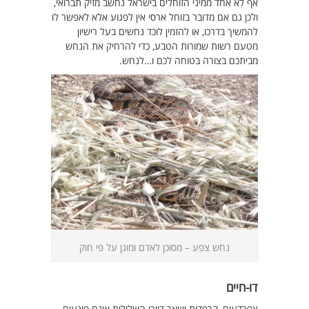
אף לא אחד ממיני הזוחלים בישראל נחשב מזיק תברואי,
ולכן גם אם מדובר בזוחל ארסי אין לפגוע אלא לאפשר לו
להמשיך בדרכו, או להזמין לוכד נחשים בעל רישיון
מטעם רשות שמורות הטבע, כדי להרחיק את הנחש
מביתכם בצורה בטוחה לכם ו…לנחש.
נחש צפע – מסוכן לאדם ומוגן על פי חוק
דו-חיים
צפרדעים, קרפדות ושאר דיירי השלולית אינם פוגעים