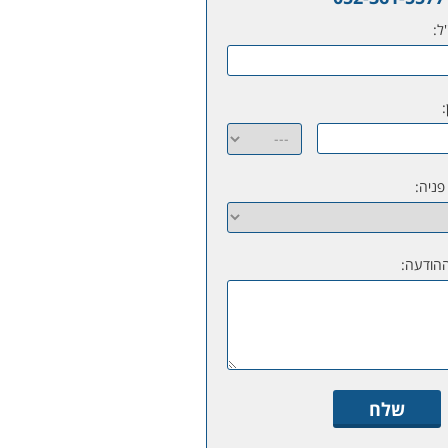
ל:
:
פניה:
ההודעה: