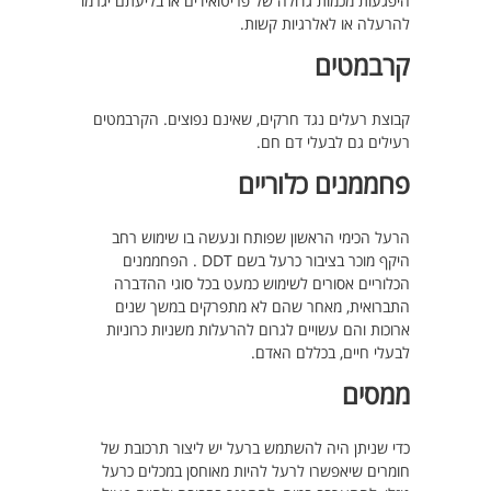
היפגעות מכמות גדולה של פריטואידים או בליעתם יגרמו
להרעלה או לאלרגיות קשות.
קרבמטים
קבוצת רעלים נגד חרקים, שאינם נפוצים. הקרבמטים
רעילים גם לבעלי דם חם.
פחממנים כלוריים
הרעל הכימי הראשון שפותח ונעשה בו שימוש רחב
היקף מוכר בציבור כרעל בשם DDT . הפחממנים
הכלוריים אסורים לשימוש כמעט בכל סוגי ההדברה
התברואית, מאחר שהם לא מתפרקים במשך שנים
ארוכות והם עשויים לגרום להרעלות משניות כרוניות
לבעלי חיים, בכללם האדם.
ממסים
כדי שניתן היה להשתמש ברעל יש ליצור תרכובת של
חומרים שיאפשרו לרעל להיות מאוחסן במכלים כרעל