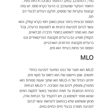
נוזלי, להתערבב במים, להתפזר בסביבה ולהיות פעיל.
החומר העיקרי שמעורבב בו הרעל נקרא ממס. יש כמה
קבוצות עיקריות של ממסים, חלקם רעילים לבעלי דם
חם.
הממס הבעייתי ביותר ונפוץ באופן יחסי נקרא קסילן, והוא
עשוי לגרום לפגיעות כרוניות או לתופעות הרעלה, ובכל
זאת הוא מותר לשימוש בחומרי הדברה תברואיים.
הקסילן מופיע גם ברעלים מקבוצת הפריטואידים וגם
ברעלים מקבוצת הזרחנים האורגניים.
הממס הכי פחות בעייתי הוא מים.
MLO
MLO הוא תוצר של נפט המיועד לפגיעה בזחלי
יתושים. אופן היישום שלו הוא ריסוס על מקווי מים.
יתרונו הגדול של ה-MLO הוא שתוך שעות ספורות הוא
מתפרק ומפסיק לזהם את הסביבה. ל-MLO הנחיות
ברורות הכתובות על תווית התכשיר באשר למקווה המים
שהוא מותר לשימוש בו, ויש להקפיד על הנחיות אלה,
מכיוון ששימוש שלא בהתאם להוראות עשוי לגרום
לפגיעה חמורה בבעלי חיים החיים במים.