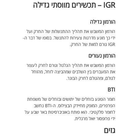
IGR – תכשירים מווסתי גדילה
הורמון גדילה
הורמון המשבש את תהליך ההתנשלות של החרק ועל
ידי כך מונע מדרגות צעירות להתנשל. בסופו של דבר ה-
IGR גורם למוות של החרק.
הורמון נעורים
הורמון המשבש את תהליך הגלגול וגורם לחרק לעצור
את המעברים בין השלבים שמהביצה לזחל, מהזחל
לגולם, ומהגולם לחרק הבוגר.
BTI
חומר הפוגע בזחלים של יתושים ובזחלים של משפחת
הפרפרים, המופק מחיידק הבצילוס. ה-BTI נחשב
לחומר סלקטיבי. הוא פותח באוניברסיטת באר שבע על
ידי פרופסור יואל מרגלית.
גזים